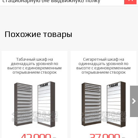
стационарную (не выдвижную) полку
Похожие товары
Табачный шкаф на
Сигаретный шкаф на
двенадцать уровней по
одиннадцать уровней по
высоте с единовременным
высоте с единовременным
открыванием створок
открыванием створок
42 000
37 000